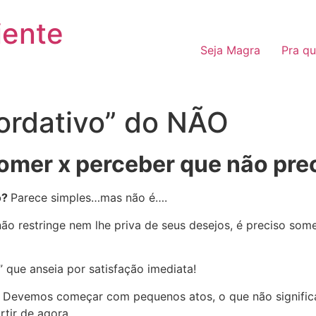
iente
Seja Magra
Pra q
ordativo” do NÃO
omer x perceber que não prec
o?
Parece simples…mas não é….
não restringe nem lhe priva de seus desejos, é preciso so
” que anseia por satisfação imediata!
! Devemos começar com pequenos atos, o que não significa
rtir de agora.