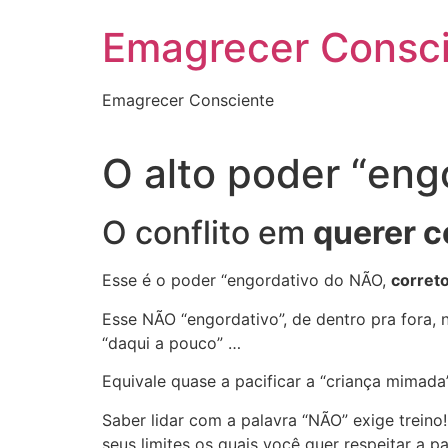
Emagrecer Consc
Emagrecer Consciente
O alto poder “eng
O conflito em
querer c
Esse é o poder “engordativo do NÃO,
corret
Esse NÃO “engordativo”, de dentro pra fora, 
“daqui a pouco” …
Equivale quase a pacificar a “criança mimada
Saber lidar com a palavra “NÃO” exige treino
seus limites os quais você quer respeitar a pa