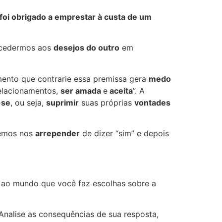
oi obrigado a emprestar à custa de um
a cedermos aos
desejos do outro
em
ento que contrarie essa premissa gera
medo
elacionamentos,
ser amada
e
aceita
”. A
-se
, ou seja,
suprimir
suas próprias
vontades
emos nos
arrepender
de dizer “sim” e depois
ao mundo que você faz escolhas sobre a
Analise as consequências de sua resposta,