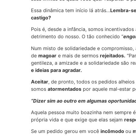
Essa dinâmica tem início lá atrás…
Lembra-se 
castigo?
Pois é, desde a infância, somos incentivados
detrimento do nosso. O tão conhecido “
engol
Num misto de solidariedade e compromisso, 
de
magoar
e mais de sermos
rejeitados.
“Par
gentileza, a amizade e a solidariedade são r
e ideias para agradar.
Aceitar
, de pronto, todos os pedidos alhei
somos
atormentados
por aquele mal-estar 
“Dizer sim ao outro em algumas oportunidades
Aquela pessoa muito boazinha nem sempre é
própria vida e que exige que elas sejam
resp
Se um pedido gerou em você
incômodo
ou
m