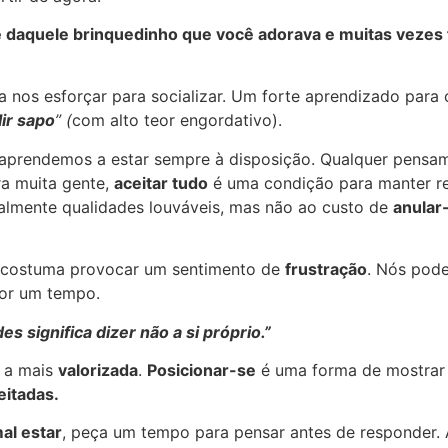
daquele brinquedinho que você adorava e muitas vezes f
 a nos esforçar para socializar. Um forte aprendizado par
ir sapo
” (
com alto teor engordativo).
aprendemos a estar sempre à disposição. Qualquer pensam
a muita gente,
aceitar tudo
é uma condição para manter r
ealmente qualidades louváveis, mas não ao custo de
anular
os costuma provocar um sentimento de
frustração
. Nós pod
por um tempo.
 significa dizer não a si próprio.”
 a mais
valorizada
.
Posicionar-se
é uma forma de mostrar 
eitadas.
al estar
, peça um tempo para pensar antes de responder. 